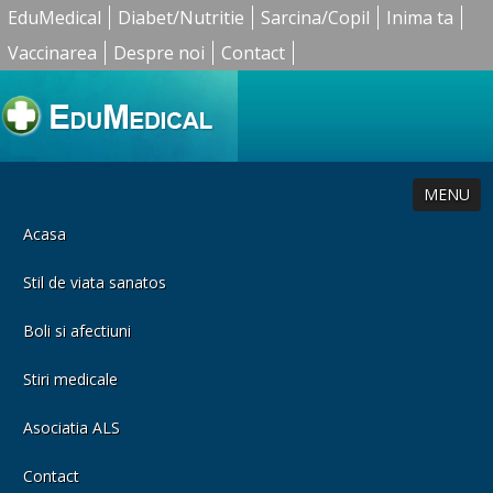
EduMedical
Diabet/Nutritie
Sarcina/Copil
Inima ta
Vaccinarea
Despre noi
Contact
MENU
Acasa
Stil de viata sanatos
Boli si afectiuni
Stiri medicale
Asociatia ALS
Contact