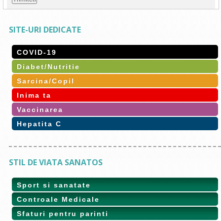
SITE-URI DEDICATE
COVID-19
Diabet/Nutritie
Sarcina/Copil
Inima ta
Vaccinarea
Hepatita C
STIL DE VIATA SANATOS
Sport si sanatate
Controale Medicale
Sfaturi pentru parinti