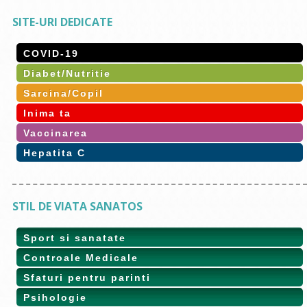
SITE-URI DEDICATE
COVID-19
Diabet/Nutritie
Sarcina/Copil
Inima ta
Vaccinarea
Hepatita C
STIL DE VIATA SANATOS
Sport si sanatate
Controale Medicale
Sfaturi pentru parinti
Psihologie