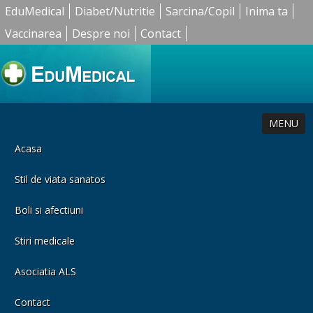
EduMedical
Diabet/Nutritie
Sarcina/Copil
Inima ta
Vaccinarea
Despre noi
Contact
MENU
Acasa
Stil de viata sanatos
Boli si afectiuni
Stiri medicale
Asociatia ALS
Contact