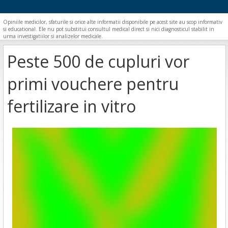
Opiniile medicilor, sfaturile si orice alte informatii disponibile pe acest site au scop informativ
si educational. Ele nu pot substitui consultul medical direct si nici diagnosticul stabilit in
urma investigatiilor si analizelor medicale.
Peste 500 de cupluri vor
primi vouchere pentru
fertilizare in vitro