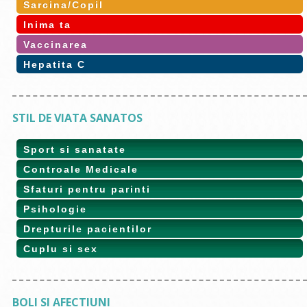
Sarcina/Copil
Inima ta
Vaccinarea
Hepatita C
STIL DE VIATA SANATOS
Sport si sanatate
Controale Medicale
Sfaturi pentru parinti
Psihologie
Drepturile pacientilor
Cuplu si sex
BOLI SI AFECTIUNI