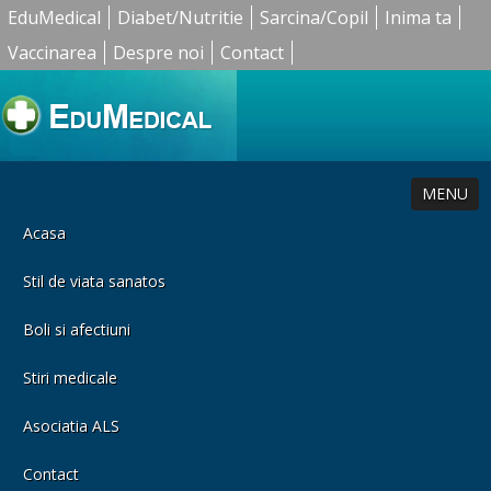
EduMedical
Diabet/Nutritie
Sarcina/Copil
Inima ta
Vaccinarea
Despre noi
Contact
MENU
Acasa
Stil de viata sanatos
Boli si afectiuni
Stiri medicale
Asociatia ALS
Contact