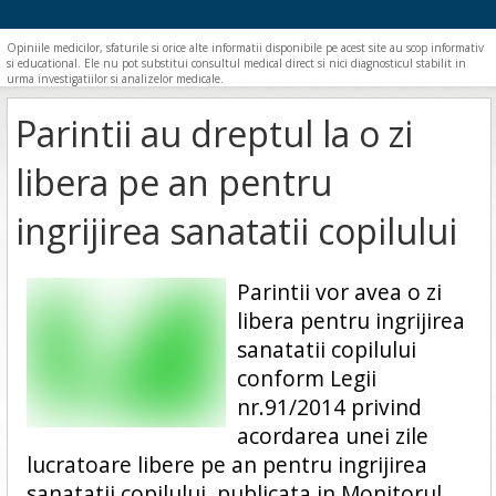
Opiniile medicilor, sfaturile si orice alte informatii disponibile pe acest site au scop informativ
si educational. Ele nu pot substitui consultul medical direct si nici diagnosticul stabilit in
urma investigatiilor si analizelor medicale.
Parintii au dreptul la o zi
libera pe an pentru
ingrijirea sanatatii copilului
Parintii vor avea o zi
libera pentru ingrijirea
sanatatii copilului
conform Legii
nr.91/2014 privind
acordarea unei zile
lucratoare libere pe an pentru ingrijirea
sanatatii copilului, publicata in Monitorul