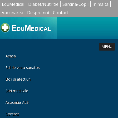
EduMedical
Diabet/Nutritie
Sarcina/Copil
Inima ta
Vaccinarea
Despre noi
Contact
MENU
Acasa
Stil de viata sanatos
Boli si afectiuni
Stiri medicale
Asociatia ALS
Contact