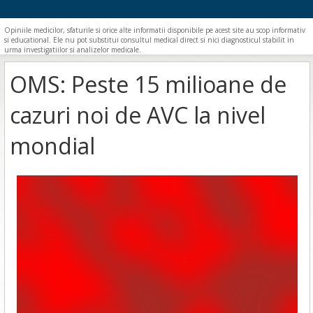
Opiniile medicilor, sfaturile si orice alte informatii disponibile pe acest site au scop informativ
si educational. Ele nu pot substitui consultul medical direct si nici diagnosticul stabilit in
urma investigatiilor si analizelor medicale.
OMS: Peste 15 milioane de
cazuri noi de AVC la nivel
mondial