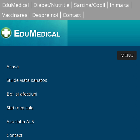
EduMedical
Diabet/Nutritie
Sarcina/Copil
Inima ta
Vaccinarea
Despre noi
Contact
MENU
Acasa
Stil de viata sanatos
Boli si afectiuni
Stiri medicale
Asociatia ALS
Contact