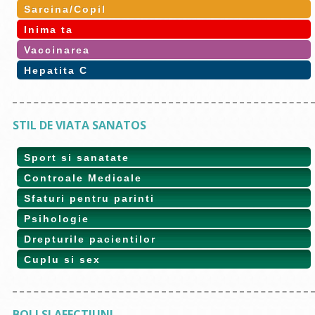
Sarcina/Copil
Inima ta
Vaccinarea
Hepatita C
STIL DE VIATA SANATOS
Sport si sanatate
Controale Medicale
Sfaturi pentru parinti
Psihologie
Drepturile pacientilor
Cuplu si sex
BOLI SI AFECTIUNI