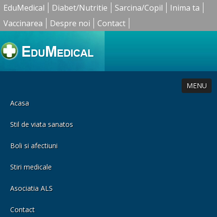
EduMedical
Diabet/Nutritie
Sarcina/Copil
Inima ta
Vaccinarea
Despre noi
Contact
MENU
Acasa
Stil de viata sanatos
Boli si afectiuni
Stiri medicale
Asociatia ALS
Contact