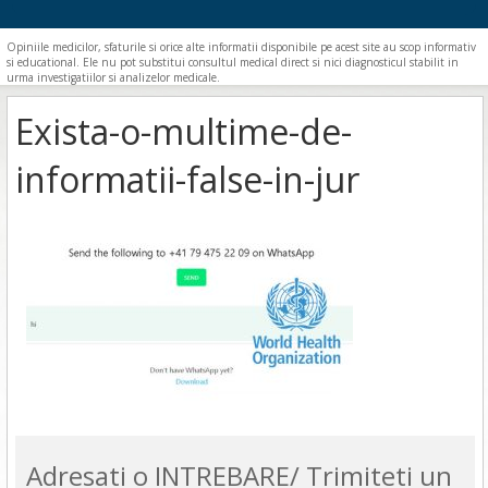
Opiniile medicilor, sfaturile si orice alte informatii disponibile pe acest site au scop informativ
si educational. Ele nu pot substitui consultul medical direct si nici diagnosticul stabilit in
urma investigatiilor si analizelor medicale.
Exista-o-multime-de-
informatii-false-in-jur
Adresati o INTREBARE/ Trimiteti un