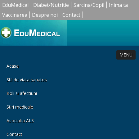
EduMedical
Diabet/Nutritie
Sarcina/Copil
Inima ta
Vaccinarea
Despre noi
Contact
MENU
Acasa
Stil de viata sanatos
Boli si afectiuni
Stiri medicale
Asociatia ALS
Contact