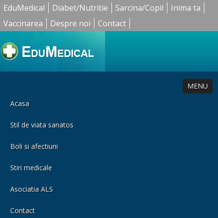
EduMedical
Diabet/Nutritie
Sarcina/Copil
Inima ta
Vaccinarea
Despre noi
Contact
MENU
Acasa
Stil de viata sanatos
Boli si afectiuni
Stiri medicale
Asociatia ALS
Contact