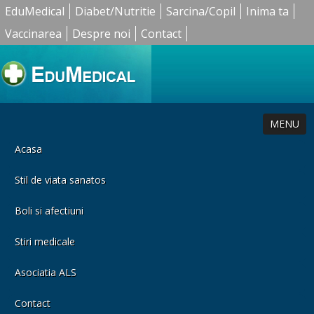
EduMedical
Diabet/Nutritie
Sarcina/Copil
Inima ta
Vaccinarea
Despre noi
Contact
MENU
Acasa
Stil de viata sanatos
Boli si afectiuni
Stiri medicale
Asociatia ALS
Contact