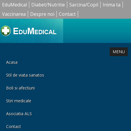
EduMedical
Diabet/Nutritie
Sarcina/Copil
Inima ta
Vaccinarea
Despre noi
Contact
MENU
Acasa
Stil de viata sanatos
Boli si afectiuni
Stiri medicale
Asociatia ALS
Contact