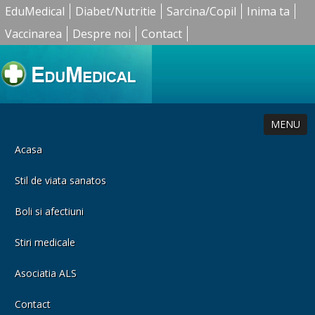
EduMedical
Diabet/Nutritie
Sarcina/Copil
Inima ta
Vaccinarea
Despre noi
Contact
MENU
Acasa
Stil de viata sanatos
Boli si afectiuni
Stiri medicale
Asociatia ALS
Contact