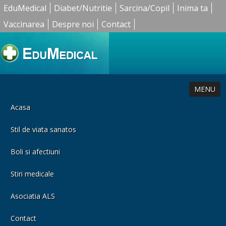
EduMedical
Diabet/Nutritie
Sarcina/Copil
Inima ta
Vaccinarea
Despre noi
Contact
MENU
Acasa
Stil de viata sanatos
Boli si afectiuni
Stiri medicale
Asociatia ALS
Contact