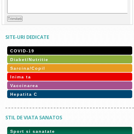
SITE-URI DEDICATE
COVID-19
Diabet/Nutritie
Sarcina/Copil
Inima ta
Vaccinarea
Hepatita C
STIL DE VIATA SANATOS
Sport si sanatate