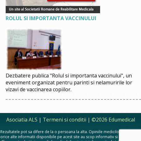
ROLUL SI IMPORTANTA VACCINULUI
Dezbatere publica "Rolul si importanta vaccinului", un
eveniment organizat pentru parinti si nelamuririle lor
vizavi de vaccinarea copiilor.
Asociatia ALS
|
Termeni si conditii
| ©2026 Edumedical
Rezultatele pot sa difere de la o persoana la alta. Opiniile medicilor, sfaturile si
orice alte informatii disponibile pe acest site au scop informativ si educational.