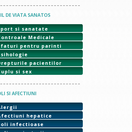
IL DE VIATA SANATOS
Sport si sanatate
Controale Medicale
Sfaturi pentru parinti
Psihologie
Drepturile pacientilor
Cuplu si sex
LI SI AFECTIUNI
Alergii
Afectiuni hepatice
Boli infectioase