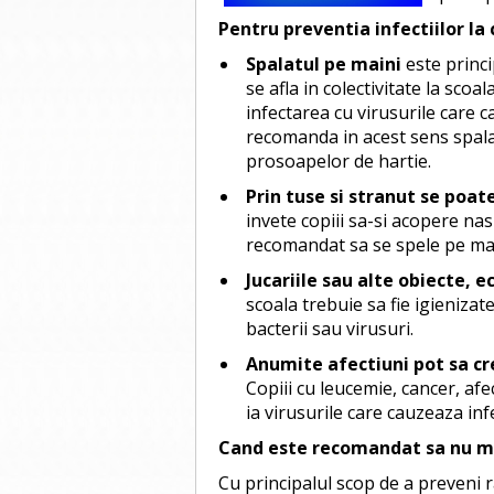
Pentru preventia infectiilor la 
Spalatul pe maini
este princi
se afla in colectivitate la scoa
infectarea cu virusurile care c
recomanda in acest sens spalat
prosoapelor de hartie.
Prin tuse si stranut se poat
invete copiii sa-si acopere nas
recomandat sa se spele pe mai
Jucariile sau alte obiecte, 
scoala trebuie sa fie igienizat
bacterii sau virusuri.
Anumite afectiuni pot sa cr
Copiii cu leucemie, cancer, af
ia virusurile care cauzeaza inf
Cand este recomandat sa nu me
Cu principalul scop de a preveni ra