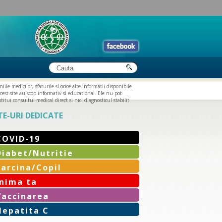
iile medicilor, sfaturile si orice alte informatii disponibile
cest site au scop informativ si educational. Ele nu pot
titui consultul medical direct si nici diagnosticul stabilit
TE-URI DEDICATE
COVID-19
Diabet/Nutritie
Sarcina/Copil
Inima ta
Vaccinarea
Hepatita C