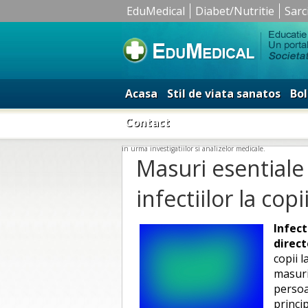
EduMedical
Diabet/Nutritie
Sarc
Acasa
Stil de viata sanatos
Bol
Contact
in urma investigatiilor si analizelor medicale.
Masuri esentiale
infectiilor la copi
Infect
direct
copii l
masuri
persoa
princip