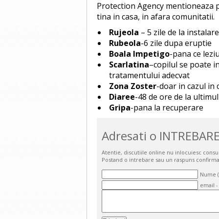
Protection Agency mentioneaza prin
tina in casa, in afara comunitatii.
Rujeola
– 5 zile de la instalar
Rubeola
-6 zile dupa eruptie
Boala Impetigo
-pana ce leziu
Scarlatina
–copilul se poate i
tratamentului adecvat
Zona Zoster
-doar in cazul in 
Diaree
-48 de ore de la ultimu
Gripa
-pana la recuperare
Adresati o INTREBARE
Atentie, discutiile online nu inlocuiesc cons
Postand o intrebare sau un raspuns confirma
Nume (o
email -