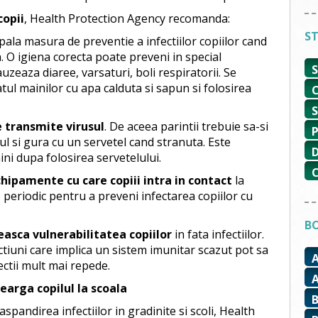
copii
, Health Protection Agency recomanda:
ST
pala masura de preventie a infectiilor copiilor cand
la. O igiena corecta poate preveni in special
auzeaza diaree, varsaturi, boli respiratorii. Se
ul mainilor cu apa calduta si sapun si folosirea
e transmite virusul
. De aceea parintii trebuie sa-si
ul si gura cu un servetel cand stranuta. Este
ni dupa folosirea servetelului.
echipamente cu care copiii intra in contact
la
e periodic pentru a preveni infectarea copiilor cu
BO
easca vulnerabilitatea copiilor
in fata infectiilor.
ectiuni care implica un sistem imunitar scazut pot sa
ectii mult mai repede.
arga copilul la scoala
spandirea infectiilor in gradinite si scoli, Health