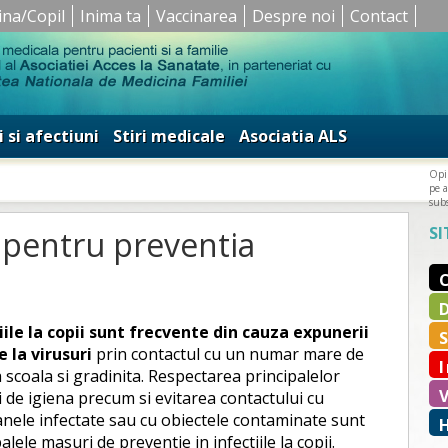
ina/Copil
Inima ta
Vaccinarea
Despre noi
Contact
i si afectiuni
Stiri medicale
Asociatia ALS
Opin
pe a
subs
SI
 pentru preventia
i
iile la copii sunt frecvente din cauza expunerii
e la virusuri
prin contactul cu un numar mare de
a scoala si gradinita. Respectarea principalelor
 de igiena precum si evitarea contactului cu
nele infectate sau cu obiectele contaminate sunt
alele masuri de preventie in infectiile la copii.