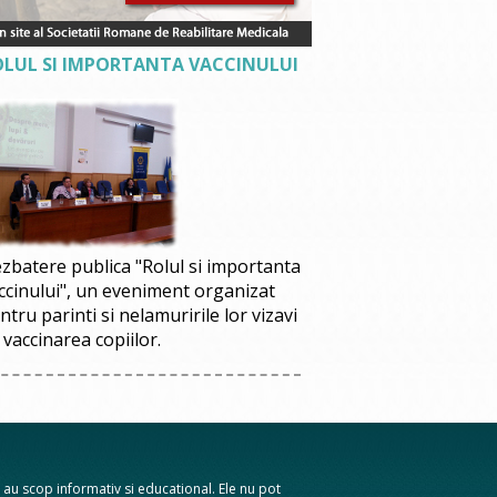
OLUL SI IMPORTANTA VACCINULUI
zbatere publica "Rolul si importanta
ccinului", un eveniment organizat
ntru parinti si nelamuririle lor vizavi
 vaccinarea copiilor.
te au scop informativ si educational. Ele nu pot