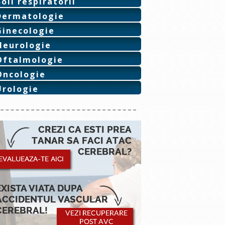
Boli respiratorii
Dermatologie
Ginecologie
Neurologie
Oftalmologie
Oncologie
Urologie