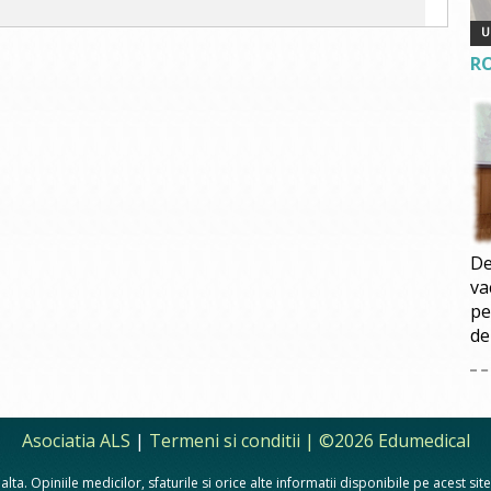
R
De
va
pe
de
Asociatia ALS
|
Termeni si conditii
| ©2026 Edumedical
lta. Opiniile medicilor, sfaturile si orice alte informatii disponibile pe acest si