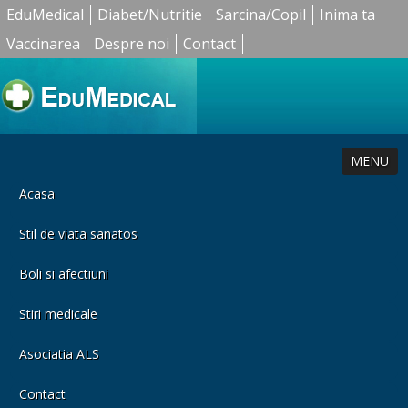
EduMedical
Diabet/Nutritie
Sarcina/Copil
Inima ta
Vaccinarea
Despre noi
Contact
MENU
Acasa
Stil de viata sanatos
Boli si afectiuni
Stiri medicale
Asociatia ALS
Contact