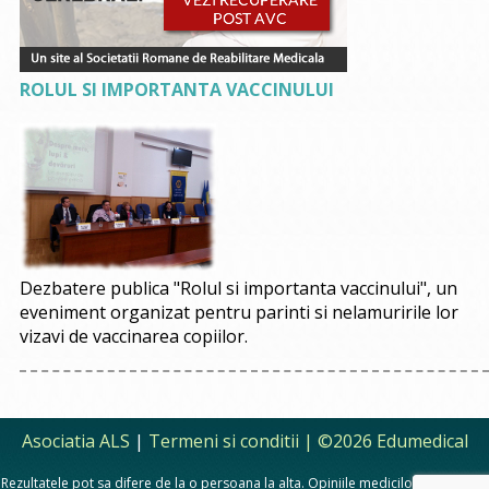
ROLUL SI IMPORTANTA VACCINULUI
Dezbatere publica "Rolul si importanta vaccinului", un
eveniment organizat pentru parinti si nelamuririle lor
vizavi de vaccinarea copiilor.
Asociatia ALS
|
Termeni si conditii
| ©2026 Edumedical
Rezultatele pot sa difere de la o persoana la alta. Opiniile medicilor, sfaturile si