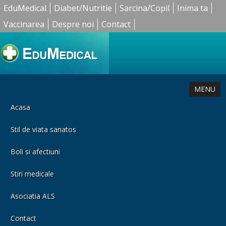
EduMedical
Diabet/Nutritie
Sarcina/Copil
Inima ta
Vaccinarea
Despre noi
Contact
MENU
Acasa
Stil de viata sanatos
Boli si afectiuni
Stiri medicale
Asociatia ALS
Contact