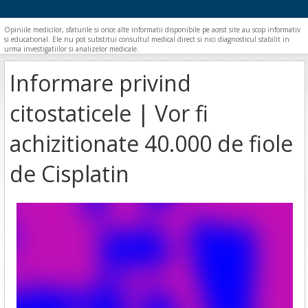
Opiniile medicilor, sfaturile si orice alte informatii disponibile pe acest site au scop informativ
si educational. Ele nu pot substitui consultul medical direct si nici diagnosticul stabilit in
urma investigatiilor si analizelor medicale.
Informare privind
citostaticele | Vor fi
achizitionate 40.000 de fiole
de Cisplatin