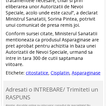
tratamentele necesare, chiar si prin
eliberarea unor Autorizatii de Nevoi
Speciale, acolo unde este cazul”, a declarat
Ministrul Sanatatii, Sorina Pintea, potrivit
unui comunicat de presa remis joi.
Conform sursei citate, Ministerul Sanatatii
mentioneaza ca produsul Asparaginase are
pret aprobat pentru achizitia in baza unei
Autorizatii de Nevoi Speciale, urmand sa
intre in tara 300 de cutii saptamana
viitoare.
Etichete:
citostatice
,
Cisplatin
,
Asparaginase
Adresati o INTREBARE/ Trimiteti un
RASPUNS
Atentie, discutiile online nu inlocuiesc consultul de specialitate! Nu