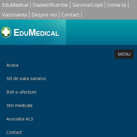
EduMedical
Diabet/Nutritie
Sarcina/Copil
Inima ta
Vaccinarea
Despre noi
Contact
MENU
Acasa
Stil de viata sanatos
Boli si afectiuni
Stiri medicale
Asociatia ALS
Contact