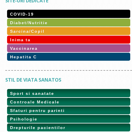
SITE-URI DEDICATE
COVID-19
Diabet/Nutritie
Sarcina/Copil
Inima ta
Vaccinarea
Hepatita C
STIL DE VIATA SANATOS
Sport si sanatate
Controale Medicale
Sfaturi pentru parinti
Psihologie
Drepturile pacientilor