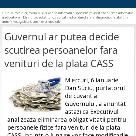
Opiniile medicilor, sfaturile si orice alte informatii disponibile pe acest site au scop informativ
si educational. Ele nu pot substitui consultul medical direct si nici diagnosticul stabilit in
urma investigatiilor si analizelor medicale.
Guvernul ar putea decide
scutirea persoanelor fara
venituri de la plata CASS
Miercuri, 6 ianuarie,
Dan Suciu, purtatorul
de cuvant al
Guvernului, a anuntat
astazi ca Executivul
analizeaza eliminarea obligativitatii pentru
persoanele fizice fara venituri de la plata
CASS, iar intr-o luna se vor face modificarile