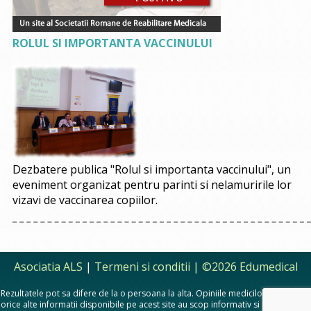
ROLUL SI IMPORTANTA VACCINULUI
Dezbatere publica "Rolul si importanta vaccinului", un
eveniment organizat pentru parinti si nelamuririle lor
vizavi de vaccinarea copiilor.
Asociatia ALS
|
Termeni si conditii
| ©2026 Edumedical
Rezultatele pot sa difere de la o persoana la alta. Opiniile medicilor, sfaturile si
orice alte informatii disponibile pe acest site au scop informativ si educational.