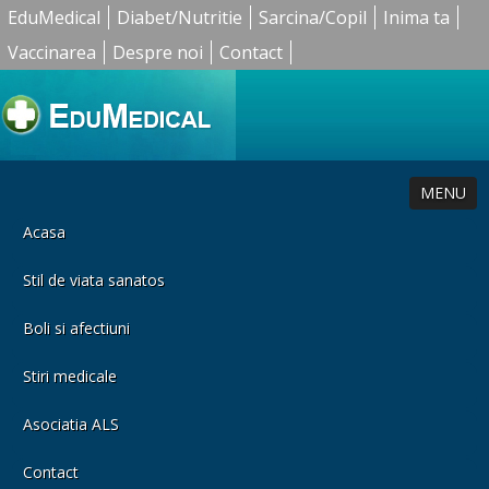
EduMedical
Diabet/Nutritie
Sarcina/Copil
Inima ta
Vaccinarea
Despre noi
Contact
MENU
Acasa
Stil de viata sanatos
Boli si afectiuni
Stiri medicale
Asociatia ALS
Contact