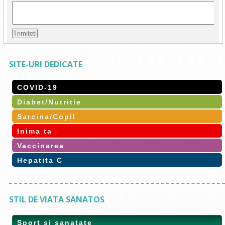
SITE-URI DEDICATE
COVID-19
Diabet/Nutritie
Sarcina/Copil
Inima ta
Vaccinarea
Hepatita C
STIL DE VIATA SANATOS
Sport si sanatate