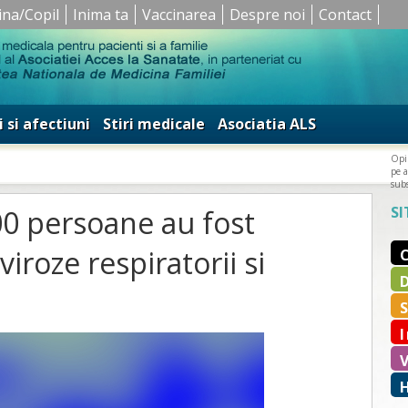
ina/Copil
Inima ta
Vaccinarea
Despre noi
Contact
i si afectiuni
Stiri medicale
Asociatia ALS
Opin
pe a
subs
SI
300 persoane au fost
iroze respiratorii si