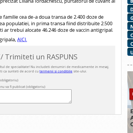
a precizat Liliana Iordachescu, purtatorul de cuvant al
de familie cea de-a doua transa de 2.400 doze de
a populatiei, in prima transa fiind distribuite 2.500
ti ar trebui alocate 46.246 doze de vaccin antigripal.
gripala,
AICI.
/ Trimiteti un RASPUNS
ultul de specialitate! Nu includeti denumiri de medicamente in mesaj.
ti ca sunteti de acord cu
termenii si conditiile
site-ului.
bligatoriu)
 nu va fi publicat (obligatoriu)