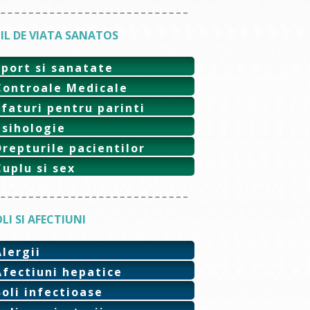
IL DE VIATA SANATOS
Sport si sanatate
Controale Medicale
Sfaturi pentru parinti
Psihologie
Drepturile pacientilor
Cuplu si sex
LI SI AFECTIUNI
Alergii
Afectiuni hepatice
Boli infectioase