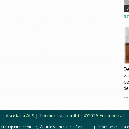
R
De
va
pe
de
Asociatia ALS
|
Termeni si conditii
| ©2026 Edumedical
lta. Opiniile medicilor, sfaturile si orice alte informatii disponibile pe acest si