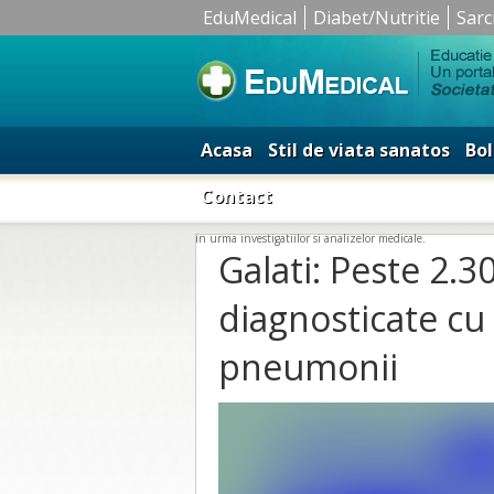
EduMedical
Diabet/Nutritie
Sarc
Acasa
Stil de viata sanatos
Bol
Contact
in urma investigatiilor si analizelor medicale.
Galati: Peste 2.
diagnosticate cu v
pneumonii