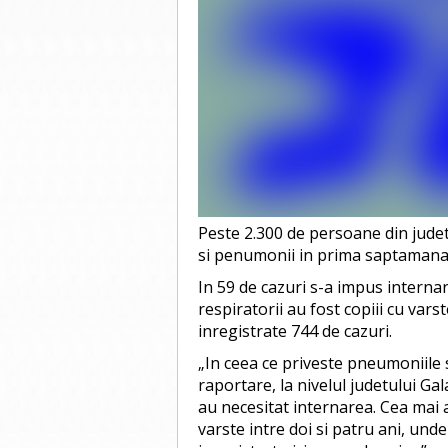
Peste 2.300 de persoane din judetu
si penumonii in prima saptamana
In 59 de cazuri s-a impus internare
respiratorii au fost copiii cu vars
inregistrate 744 de cazuri.
„In ceea ce priveste pneumoniil
raportare, la nivelul judetului Gal
au necesitat internarea. Cea mai a
varste intre doi si patru ani, und