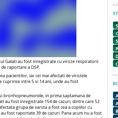
ST
l Galati au fost inregistrate cu viroze respiratorii
 de raportare a DSP.
a pacientilor, iar cei mai afectati de virozele
te cuprinse intre 5 si 14 ani, unde au fost
BO
e si bronhopneumoniile, in prima saptamana de
ati au fost inregistrate 154 de cazuri, dintre care 52
fectata grupa de varsta a fost cea a copiilor cu
e au fost raportate 39 de cazuri. Pana acum nu a fost