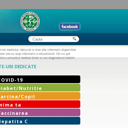
iile medicilor, sfaturile si orice alte informatii disponibile
cest site au scop informativ si educational. Ele nu pot
titui consultul medical direct si nici diagnosticul stabilit
TE-URI DEDICATE
COVID-19
Diabet/Nutritie
Sarcina/Copil
Inima ta
Vaccinarea
Hepatita C