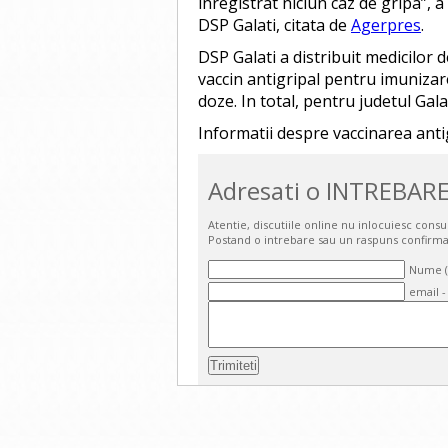
inregistrat niciun caz de gripa”, 
DSP Galati, citata de
Agerpres
.
DSP Galati a distribuit medicilor 
vaccin antigripal pentru imunizare
doze. In total, pentru judetul Gala
Informatii despre vaccinarea anti
Adresati o INTREBARE
Atentie, discutiile online nu inlocuiesc cons
Postand o intrebare sau un raspuns confirma
Nume (o
email -