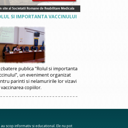
OLUL SI IMPORTANTA VACCINULUI
zbatere publica "Rolul si importanta
ccinului", un eveniment organizat
ntru parinti si nelamuririle lor vizavi
 vaccinarea copiilor.
te au scop informativ si educational. Ele nu pot