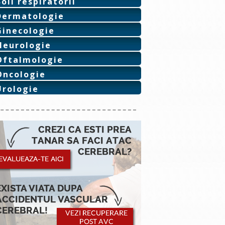
Boli respiratorii
Dermatologie
Ginecologie
Neurologie
Oftalmologie
Oncologie
Urologie