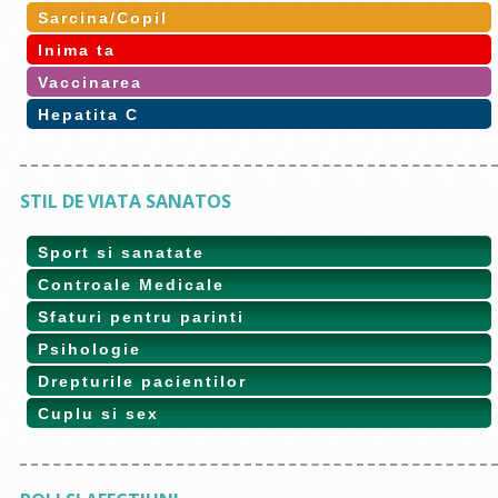
Sarcina/Copil
Inima ta
Vaccinarea
Hepatita C
STIL DE VIATA SANATOS
Sport si sanatate
Controale Medicale
Sfaturi pentru parinti
Psihologie
Drepturile pacientilor
Cuplu si sex