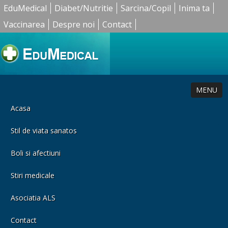
EduMedical
Diabet/Nutritie
Sarcina/Copil
Inima ta
Vaccinarea
Despre noi
Contact
MENU
Acasa
Stil de viata sanatos
Boli si afectiuni
Stiri medicale
Asociatia ALS
Contact