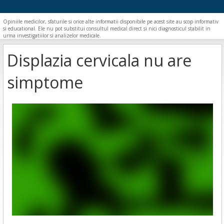
Opiniile medicilor, sfaturile si orice alte informatii disponibile pe acest site au scop informativ
si educational. Ele nu pot substitui consultul medical direct si nici diagnosticul stabilit in
urma investigatiilor si analizelor medicale.
Displazia cervicala nu are
simptome