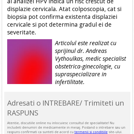
al analizei HPV indica un risc crescut de
displazie cervicala. Atat colposcopia, cat si
biopsia pot confirma existenta displaziei
cervicale si pot determina gradul ei de
severitate.
Articolul este realizat cu
sprijinul dr. Andreas
Vythoulkas, medic specialist
obstetrica-ginecologie, cu
supraspecializare in
infertilitate.
Adresati o INTREBARE/ Trimiteti un
RASPUNS
Atentie, discutiile online nu inlocuiesc consultul de specialitate! Nu
includeti denumiri de medicamente in mesaj. Postand o intrebare sau un
raspuns confirmati ca sunteti de acord cu
termenii si conditiile
site-ului.