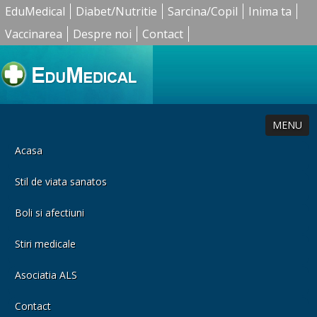
EduMedical
Diabet/Nutritie
Sarcina/Copil
Inima ta
Vaccinarea
Despre noi
Contact
MENU
Acasa
Stil de viata sanatos
Boli si afectiuni
Stiri medicale
Asociatia ALS
Contact