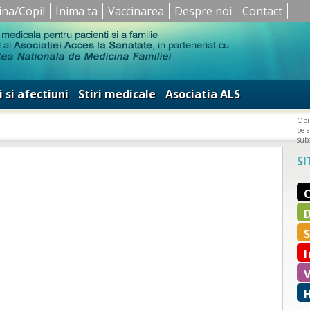
ina/Copil
Inima ta
Vaccinarea
Despre noi
Contact
i si afectiuni
Stiri medicale
Asociatia ALS
Opin
pe a
subs
SI