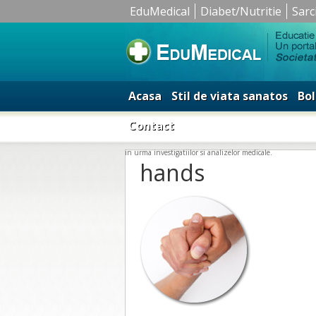
EduMedical
Diabet/Nutritie
Sarc
Acasa
Stil de viata sanatos
Bol
Contact
in urma investigatiilor si analizelor medicale.
hands