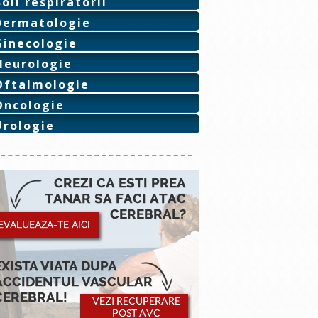
Boli respiratorii
Dermatologie
Ginecologie
Neurologie
Oftalmologie
Oncologie
Urologie