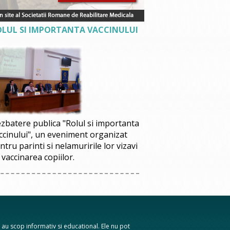
OLUL SI IMPORTANTA VACCINULUI
zbatere publica "Rolul si importanta
ccinului", un eveniment organizat
ntru parinti si nelamuririle lor vizavi
 vaccinarea copiilor.
te au scop informativ si educational. Ele nu pot