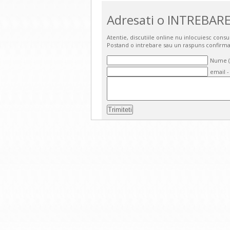
Adresati o INTREBARE
Atentie, discutiile online nu inlocuiesc cons
Postand o intrebare sau un raspuns confirma
Nume (o
email -