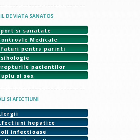
IL DE VIATA SANATOS
Sport si sanatate
Controale Medicale
Sfaturi pentru parinti
Psihologie
Drepturile pacientilor
Cuplu si sex
LI SI AFECTIUNI
Alergii
Afectiuni hepatice
Boli infectioase