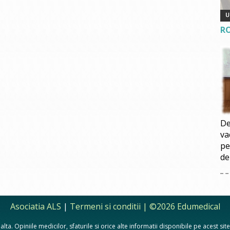
R
De
va
pe
de
Asociatia ALS
|
Termeni si conditii
| ©2026 Edumedical
lta. Opiniile medicilor, sfaturile si orice alte informatii disponibile pe acest si