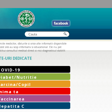
iile medicilor, sfaturile si orice alte informatii disponibile
cest site au scop informativ si educational. Ele nu pot
titui consultul medical direct si nici diagnosticul stabilit
TE-URI DEDICATE
COVID-19
Diabet/Nutritie
Sarcina/Copil
Inima ta
Vaccinarea
Hepatita C