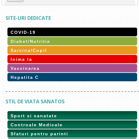
SITE-URI DEDICATE
COVID-19
Diabet/Nutritie
Sarcina/Copil
Inima ta
Vaccinarea
Hepatita C
STIL DE VIATA SANATOS
Sport si sanatate
Controale Medicale
Sfaturi pentru parinti