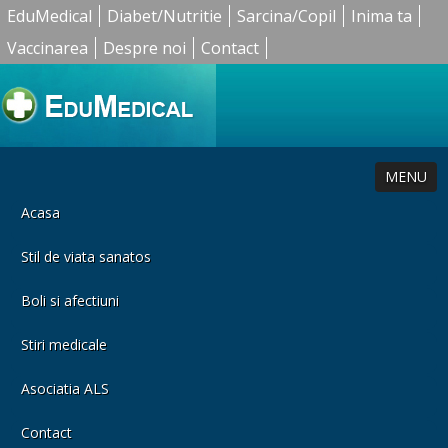
EduMedical
Diabet/Nutritie
Sarcina/Copil
Inima ta
Vaccinarea
Despre noi
Contact
MENU
Acasa
Stil de viata sanatos
Boli si afectiuni
Stiri medicale
Asociatia ALS
Contact