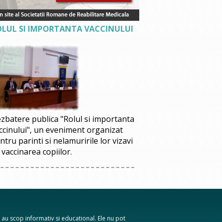
OLUL SI IMPORTANTA VACCINULUI
zbatere publica "Rolul si importanta
ccinului", un eveniment organizat
ntru parinti si nelamuririle lor vizavi
 vaccinarea copiilor.
te au scop informativ si educational. Ele nu pot