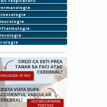
Boli respiratorii
Dermatologie
Ginecologie
Neurologie
Oftalmologie
Oncologie
Urologie