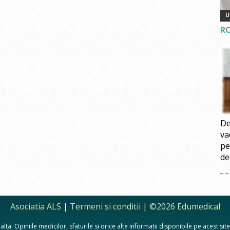
R
De
va
pe
de
Asociatia ALS
|
Termeni si conditii
| ©2026 Edumedical
lta. Opiniile medicilor, sfaturile si orice alte informatii disponibile pe acest si