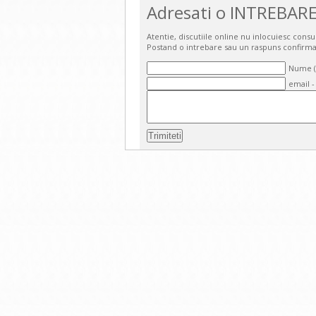
Adresati o INTREBARE
Atentie, discutiile online nu inlocuiesc cons
Postand o intrebare sau un raspuns confirma
Nume (o
email -