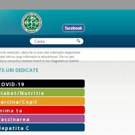
iile medicilor, sfaturile si orice alte informatii disponibile
cest site au scop informativ si educational. Ele nu pot
titui consultul medical direct si nici diagnosticul stabilit
TE-URI DEDICATE
COVID-19
Diabet/Nutritie
Sarcina/Copil
Inima ta
Vaccinarea
Hepatita C