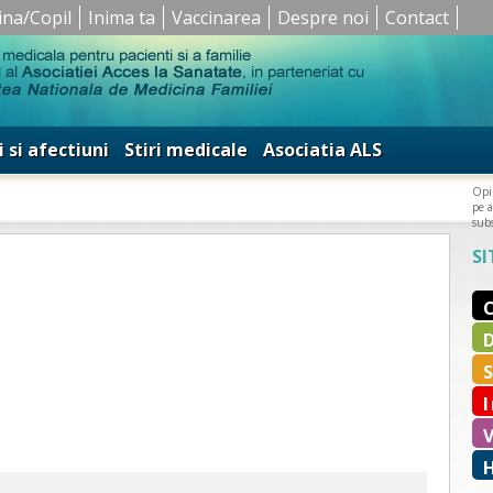
ina/Copil
Inima ta
Vaccinarea
Despre noi
Contact
i si afectiuni
Stiri medicale
Asociatia ALS
Opin
pe a
subs
SI