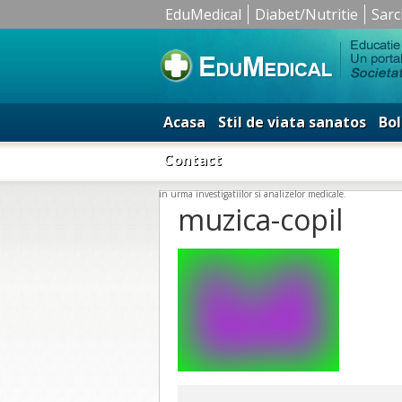
EduMedical
Diabet/Nutritie
Sarc
Acasa
Stil de viata sanatos
Bol
Contact
in urma investigatiilor si analizelor medicale.
muzica-copil