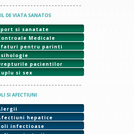
IL DE VIATA SANATOS
Sport si sanatate
Controale Medicale
Sfaturi pentru parinti
Psihologie
Drepturile pacientilor
Cuplu si sex
LI SI AFECTIUNI
Alergii
Afectiuni hepatice
Boli infectioase