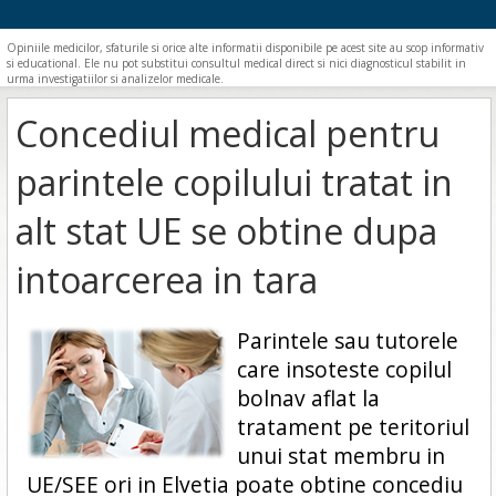
Opiniile medicilor, sfaturile si orice alte informatii disponibile pe acest site au scop informativ
si educational. Ele nu pot substitui consultul medical direct si nici diagnosticul stabilit in
urma investigatiilor si analizelor medicale.
Concediul medical pentru
parintele copilului tratat in
alt stat UE se obtine dupa
intoarcerea in tara
Parintele sau tutorele
care insoteste copilul
bolnav aflat la
tratament pe teritoriul
unui stat membru in
UE/SEE ori in Elvetia poate obtine concediu