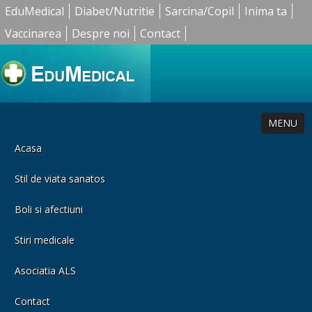
EduMedical
Diabet/Nutritie
Sarcina/Copil
Inima ta
Vaccinarea
Despre noi
Contact
MENU
Acasa
Stil de viata sanatos
Boli si afectiuni
Stiri medicale
Asociatia ALS
Contact