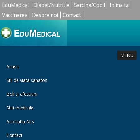
EduMedical
Diabet/Nutritie
Sarcina/Copil
Inima ta
Vaccinarea
Despre noi
Contact
MENU
Acasa
Stil de viata sanatos
Boli si afectiuni
Stiri medicale
Asociatia ALS
Contact