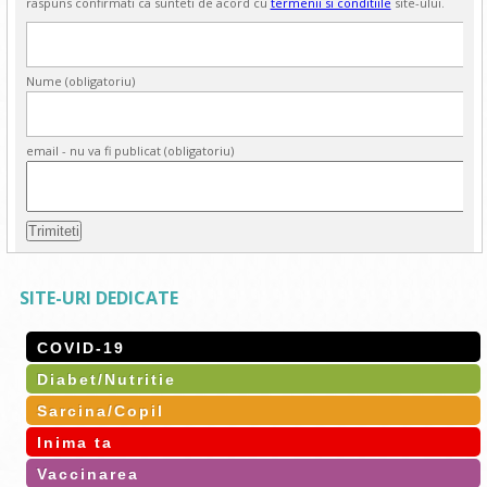
raspuns confirmati ca sunteti de acord cu
termenii si conditiile
site-ului.
Nume (obligatoriu)
email - nu va fi publicat (obligatoriu)
SITE-URI DEDICATE
COVID-19
Diabet/Nutritie
Sarcina/Copil
Inima ta
Vaccinarea