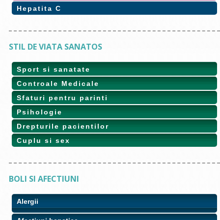
Hepatita C
STIL DE VIATA SANATOS
Sport si sanatate
Controale Medicale
Sfaturi pentru parinti
Psihologie
Drepturile pacientilor
Cuplu si sex
BOLI SI AFECTIUNI
Alergii