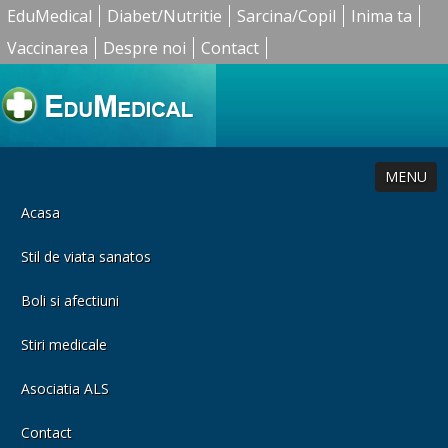
EduMedical
Diabet/Nutritie
Sarcina/Copil
Inima ta
Vaccinarea
Despre noi
Contact
MENU
Acasa
Stil de viata sanatos
Boli si afectiuni
Stiri medicale
Asociatia ALS
Contact