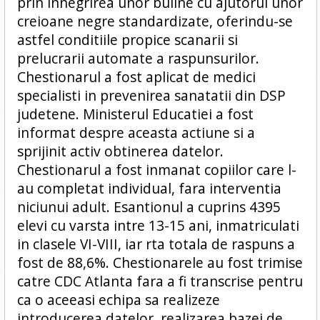
prin innegrirea unor buline cu ajutorul unor
creioane negre standardizate, oferindu-se
astfel conditiile propice scanarii si
prelucrarii automate a raspunsurilor.
Chestionarul a fost aplicat de medici
specialisti in prevenirea sanatatii din DSP
judetene. Ministerul Educatiei a fost
informat despre aceasta actiune si a
sprijinit activ obtinerea datelor.
Chestionarul a fost inmanat copiilor care l-
au completat individual, fara interventia
niciunui adult. Esantionul a cuprins 4395
elevi cu varsta intre 13-15 ani, inmatriculati
in clasele VI-VIII, iar rta totala de raspuns a
fost de 88,6%. Chestionarele au fost trimise
catre CDC Atlanta fara a fi transcrise pentru
ca o aceeasi echipa sa realizeze
introducerea datelor, realizarea bazei de