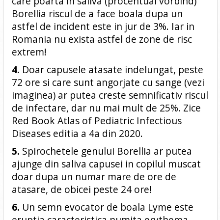
care poarta in saliva (procentual vorbind)
Borellia riscul de a face boala dupa un
astfel de incident este in jur de 3%. Iar in
Romania nu exista astfel de zone de risc
extrem!
4.
Doar capusele atasate indelungat, peste
72 ore si care sunt angorjate cu sange (vezi
imaginea) ar putea creste semnificativ riscul
de infectare, dar nu mai mult de 25%. Zice
Red Book Atlas of Pediatric Infectious
Diseases editia a 4a din 2020.
5.
Spirochetele genului Borellia ar putea
ajunge din saliva capusei in copilul muscat
doar dupa un numar mare de ore de
atasare, de obicei peste 24 ore!
6.
Un semn evocator de boala Lyme este
eruptia caracteristica numita erythema