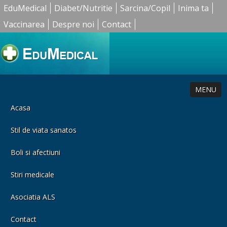
EduMedical
Diabet/Nutritie
Sarcina/Copil
Inima ta
Vaccinarea
Despre noi
Contact
MENU
Acasa
Stil de viata sanatos
Boli si afectiuni
Stiri medicale
Asociatia ALS
Contact