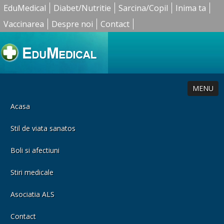
EduMedical
Diabet/Nutritie
Sarcina/Copil
Inima ta
Vaccinarea
Despre noi
Contact
MENU
Acasa
Stil de viata sanatos
Boli si afectiuni
Stiri medicale
Asociatia ALS
Contact