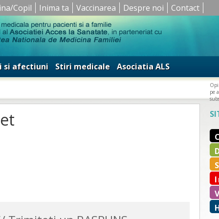
ina/Copil
Inima ta
Vaccinarea
Despre noi
Contact
i si afectiuni
Stiri medicale
Asociatia ALS
Opin
pe a
subs
SI
bet