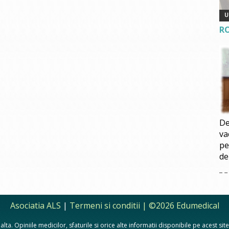
R
De
va
pe
de
Asociatia ALS
|
Termeni si conditii
| ©2026 Edumedical
lta. Opiniile medicilor, sfaturile si orice alte informatii disponibile pe acest si