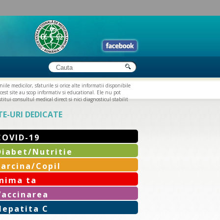
iile medicilor, sfaturile si orice alte informatii disponibile
cest site au scop informativ si educational. Ele nu pot
titui consultul medical direct si nici diagnosticul stabilit
TE-URI DEDICATE
COVID-19
Diabet/Nutritie
Sarcina/Copil
Inima ta
Vaccinarea
Hepatita C