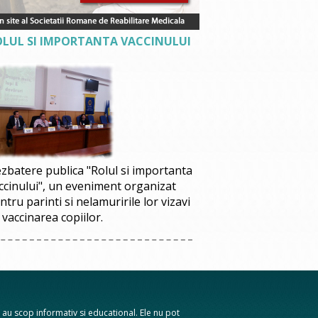
OLUL SI IMPORTANTA VACCINULUI
zbatere publica "Rolul si importanta
ccinului", un eveniment organizat
ntru parinti si nelamuririle lor vizavi
 vaccinarea copiilor.
te au scop informativ si educational. Ele nu pot