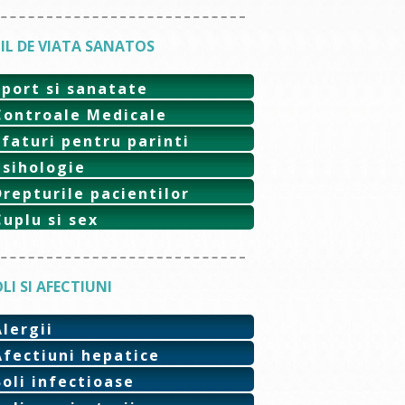
IL DE VIATA SANATOS
Sport si sanatate
Controale Medicale
Sfaturi pentru parinti
Psihologie
Drepturile pacientilor
Cuplu si sex
LI SI AFECTIUNI
Alergii
Afectiuni hepatice
Boli infectioase