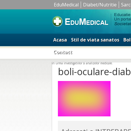
EduMedical
Diabet/Nutritie
Sarc
Acasa
Stil de viata sanatos
Bol
Contact
in urma investigatiilor si analizelor medicale.
boli-oculare-dia