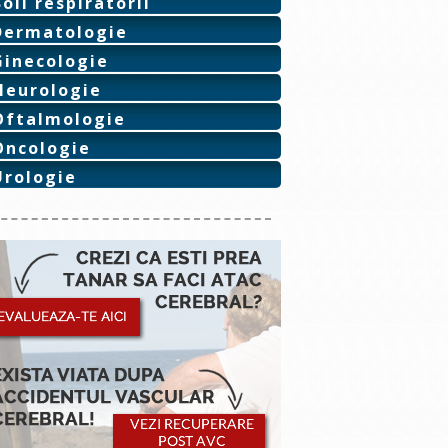
Boli respiratorii
Dermatologie
Ginecologie
Neurologie
Oftalmologie
Oncologie
Urologie