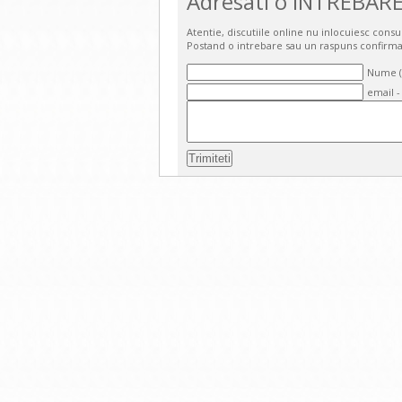
Adresati o INTREBARE
Atentie, discutiile online nu inlocuiesc cons
Postand o intrebare sau un raspuns confirma
Nume (o
email -