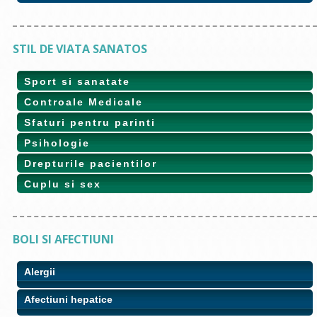
STIL DE VIATA SANATOS
Sport si sanatate
Controale Medicale
Sfaturi pentru parinti
Psihologie
Drepturile pacientilor
Cuplu si sex
BOLI SI AFECTIUNI
Alergii
Afectiuni hepatice