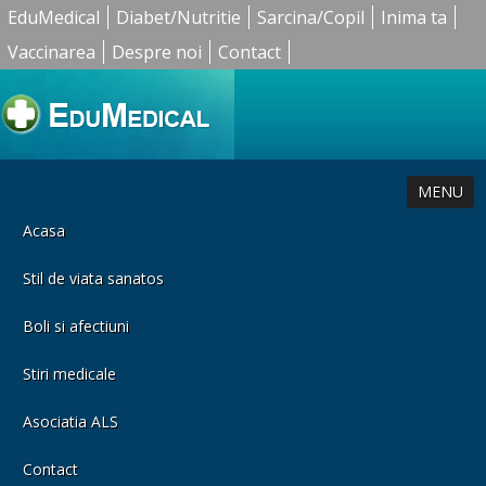
EduMedical
Diabet/Nutritie
Sarcina/Copil
Inima ta
Vaccinarea
Despre noi
Contact
MENU
Acasa
Stil de viata sanatos
Boli si afectiuni
Stiri medicale
Asociatia ALS
Contact