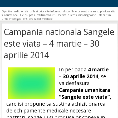
Opiniile medicilor, sfaturile si orice alte informatii disponibile pe acest site au scop informativ
si educational. Ele nu pot substitui consultul medical direct si nici diagnosticul stabilit in
urma investigatiilor si analizelor medicale.
Campania nationala Sangele
este viata – 4 martie – 30
aprilie 2014
In perioada
4 martie
– 30 aprilie 2014
, se
va desfasura
Campania umanitara
“Sangele este viata”
,
care isi propune sa sustina achizitionarea
de echipamente medicale necesare
pastrarii sangelui si produselor conexe in