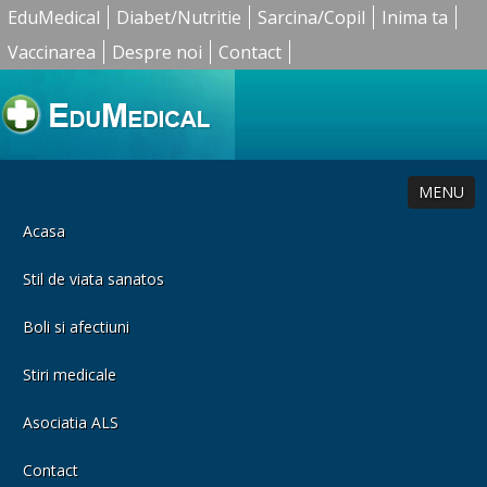
EduMedical
Diabet/Nutritie
Sarcina/Copil
Inima ta
Vaccinarea
Despre noi
Contact
MENU
Acasa
Stil de viata sanatos
Boli si afectiuni
Stiri medicale
Asociatia ALS
Contact