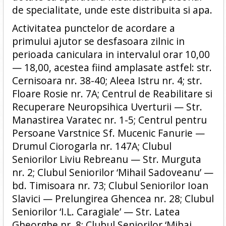
de specialitate, unde este distribuita si apa.
Activitatea punctelor de acordare a
primului ajutor se desfasoara zilnic in
perioada caniculara in intervalul orar 10,00
— 18,00, acestea fiind amplasate astfel: str.
Cernisoara nr. 38-40; Aleea Istru nr. 4; str.
Floare Rosie nr. 7A; Centrul de Reabilitare si
Recuperare Neuropsihica Uverturii — Str.
Manastirea Varatec nr. 1-5; Centrul pentru
Persoane Varstnice Sf. Mucenic Fanurie —
Drumul Ciorogarla nr. 147A; Clubul
Seniorilor Liviu Rebreanu — Str. Murguta
nr. 2; Clubul Seniorilor ‘Mihail Sadoveanu’ —
bd. Timisoara nr. 73; Clubul Seniorilor Ioan
Slavici — Prelungirea Ghencea nr. 28; Clubul
Seniorilor ‘I.L. Caragiale’ — Str. Latea
Gheorghe nr. 8; Clubul Seniorilor ‘Mihai