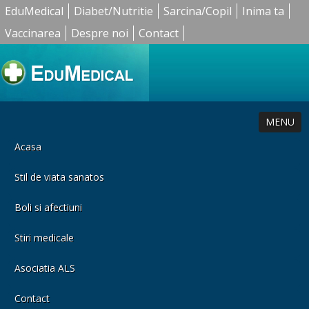
EduMedical
Diabet/Nutritie
Sarcina/Copil
Inima ta
Vaccinarea
Despre noi
Contact
MENU
Acasa
Stil de viata sanatos
Boli si afectiuni
Stiri medicale
Asociatia ALS
Contact