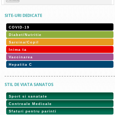
SITE-URI DEDICATE
COVID-19
Diabet/Nutritie
Sarcina/Copil
Inima ta
Vaccinarea
Hepatita C
STIL DE VIATA SANATOS
Sport si sanatate
Controale Medicale
Sfaturi pentru parinti