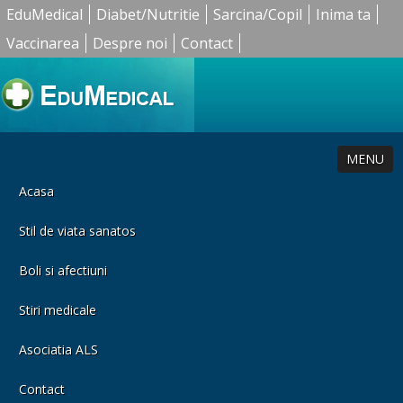
EduMedical
Diabet/Nutritie
Sarcina/Copil
Inima ta
Vaccinarea
Despre noi
Contact
MENU
Acasa
Stil de viata sanatos
Boli si afectiuni
Stiri medicale
Asociatia ALS
Contact