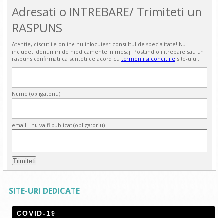
Adresati o INTREBARE/ Trimiteti un
RASPUNS
Atentie, discutiile online nu inlocuiesc consultul de specialitate! Nu
includeti denumiri de medicamente in mesaj. Postand o intrebare sau un
raspuns confirmati ca sunteti de acord cu
termenii si conditiile
site-ului.
Nume (obligatoriu)
email - nu va fi publicat (obligatoriu)
SITE-URI DEDICATE
COVID-19