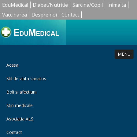
EduMedical
Diabet/Nutritie
Sarcina/Copil
Inima ta
Vaccinarea
Despre noi
Contact
MENU
Acasa
Stil de viata sanatos
Boli si afectiuni
Stiri medicale
Asociatia ALS
Contact