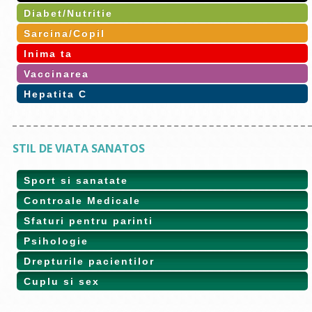
Diabet/Nutritie
Sarcina/Copil
Inima ta
Vaccinarea
Hepatita C
STIL DE VIATA SANATOS
Sport si sanatate
Controale Medicale
Sfaturi pentru parinti
Psihologie
Drepturile pacientilor
Cuplu si sex