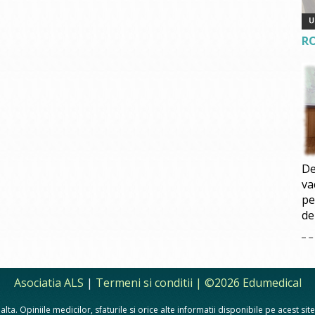
R
De
va
pe
de
Asociatia ALS
|
Termeni si conditii
| ©2026 Edumedical
lta. Opiniile medicilor, sfaturile si orice alte informatii disponibile pe acest si