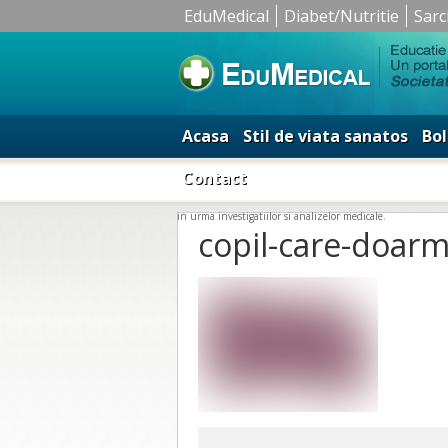
EduMedical
Diabet/Nutritie
Sarc
Acasa
Stil de viata sanatos
Bol
Contact
in urma investigatiilor si analizelor medicale.
copil-care-doar