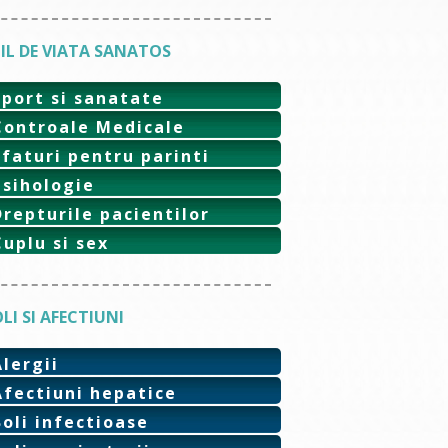
IL DE VIATA SANATOS
Sport si sanatate
Controale Medicale
Sfaturi pentru parinti
Psihologie
Drepturile pacientilor
Cuplu si sex
LI SI AFECTIUNI
Alergii
Afectiuni hepatice
Boli infectioase