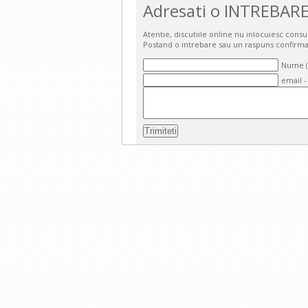
Adresati o INTREBARE
Atentie, discutiile online nu inlocuiesc cons
Postand o intrebare sau un raspuns confirma
Nume (o
email -