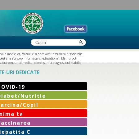
iile medicilor, sfaturile si orice alte informatii disponibile
cest site au scop informativ si educational. Ele nu pot
titui consultul medical direct si nici diagnosticul stabilit
TE-URI DEDICATE
COVID-19
Diabet/Nutritie
Sarcina/Copil
Inima ta
Vaccinarea
Hepatita C