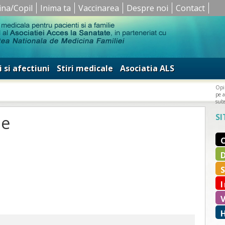
ina/Copil
Inima ta
Vaccinarea
Despre noi
Contact
i si afectiuni
Stiri medicale
Asociatia ALS
Opin
pe a
subs
SI
me