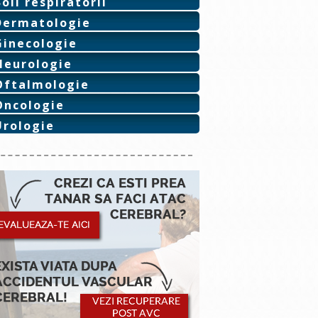
Boli respiratorii
Dermatologie
Ginecologie
Neurologie
Oftalmologie
Oncologie
Urologie