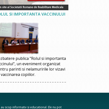
OLUL SI IMPORTANTA VACCINULUI
zbatere publica "Rolul si importanta
ccinului", un eveniment organizat
ntru parinti si nelamuririle lor vizavi
 vaccinarea copiilor.
te au scop informativ si educational. Ele nu pot