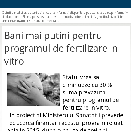
Opiniile medicilor, sfaturile si orice alte informatii disponibile pe acest site au scop informativ
si educational. Ele nu pot substitui consultul medical direct si nici diagnosticul stabilit in
urma investigatiilor si analizelor medicale.
Bani mai putini pentru
programul de fertilizare in
vitro
Statul vrea sa
diminueze cu 30 %
suma prevazuta
pentru programul de
fertilizare in vitro.
Un proiect al Ministerului Sanatatii prevede
reducerea finantarii acestui program reluat
abia in 2015, dupa o pauza de trei ani.