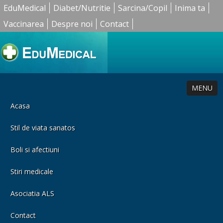
EduMedical
Diabet/Nutritie
Sarcina/Copil
Inima ta
Vaccinarea
Despre noi
Contact
MENU
Acasa
Stil de viata sanatos
Boli si afectiuni
Stiri medicale
Asociatia ALS
Contact