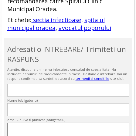
recomandarea catre Spitalul Clinic
Municipal Oradea.
Etichete:
sectia infectioase
,
spitalul
municipal oradea
,
avocatul poporului
Adresati o INTREBARE/ Trimiteti un
RASPUNS
Atentie, discutiile online nu inlocuiesc consultul de specialitate! Nu
includeti denumiri de medicamente in mesaj. Postand o intrebare sau un
raspuns confirmati ca sunteti de acord cu
termenii si conditiile
site-ului.
Nume (obligatoriu)
email - nu va fi publicat (obligatoriu)