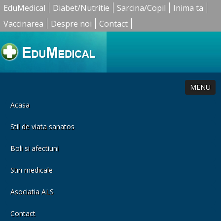
EduMedical
Diabet/Nutritie
Sarcina/Copil
Inima ta
Vaccinarea
Despre noi
Contact
MENU
Acasa
Stil de viata sanatos
Boli si afectiuni
Stiri medicale
Asociatia ALS
Contact