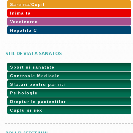
Sarcina/Copil
Inima ta
Vaccinarea
Hepatita C
STIL DE VIATA SANATOS
Sport si sanatate
Controale Medicale
Sfaturi pentru parinti
Psihologie
Drepturile pacientilor
Cuplu si sex