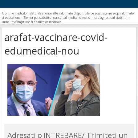
Opiniile medicilor, sfaturile si orice alte informatii disponibile pe acest site au scop informativ
si educational. Ele nu pot substitui consultul medical direct si nici diagnosticul stabilit in
urma investigatiilor si analizelor medicale.
arafat-vaccinare-covid-
edumedical-nou
Adresati o INTREBARE/ Trimiteti un