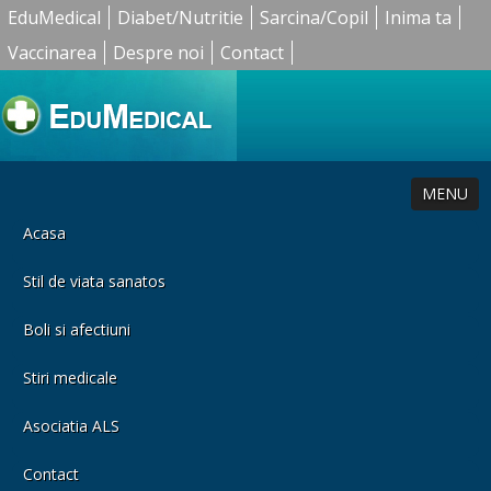
EduMedical
Diabet/Nutritie
Sarcina/Copil
Inima ta
Vaccinarea
Despre noi
Contact
MENU
Acasa
Stil de viata sanatos
Boli si afectiuni
Stiri medicale
Asociatia ALS
Contact