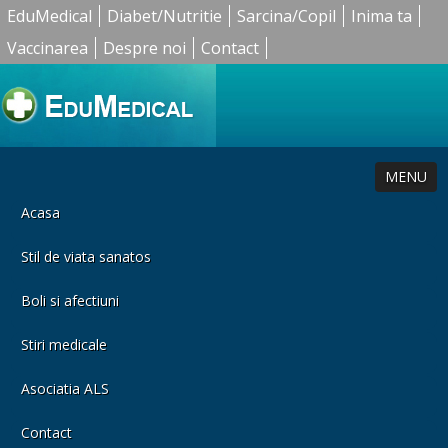
EduMedical
Diabet/Nutritie
Sarcina/Copil
Inima ta
Vaccinarea
Despre noi
Contact
MENU
Acasa
Stil de viata sanatos
Boli si afectiuni
Stiri medicale
Asociatia ALS
Contact