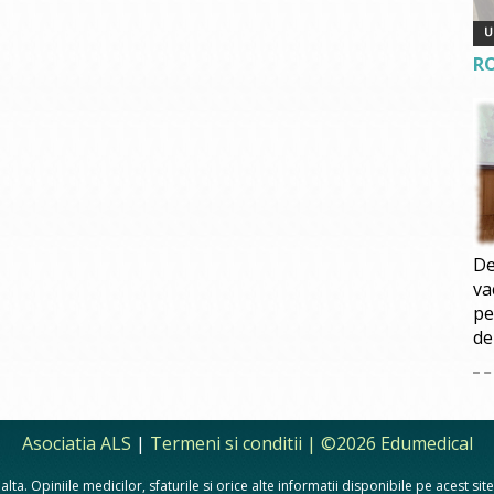
R
De
va
pe
de
Asociatia ALS
|
Termeni si conditii
| ©2026 Edumedical
lta. Opiniile medicilor, sfaturile si orice alte informatii disponibile pe acest si