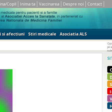
ina/Copil
Inima ta
Vaccinarea
Despre noi
Contact
i si afectiuni
Stiri medicale
Asociatia ALS
Opin
pe a
subs
SI