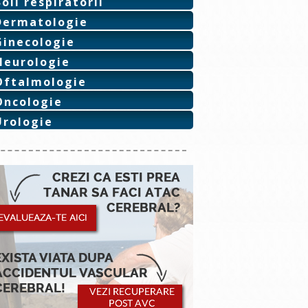
Boli respiratorii
Dermatologie
Ginecologie
Neurologie
Oftalmologie
Oncologie
Urologie