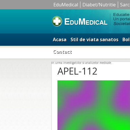
EduMedical
Diabet/Nutritie
Sarc
Acasa
Stil de viata sanatos
Bol
Contact
in urma investigatiilor si analizelor medicale.
APEL-112