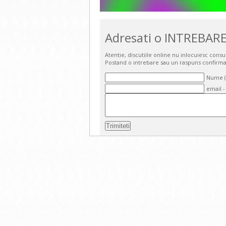
Adresati o INTREBARE
Atentie, discutiile online nu inlocuiesc cons
Postand o intrebare sau un raspuns confirma
Nume (o
email -