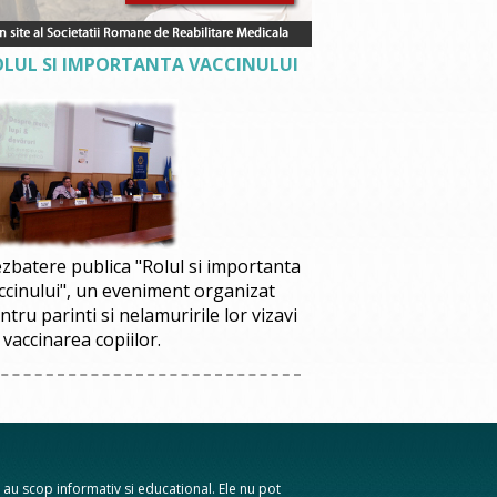
OLUL SI IMPORTANTA VACCINULUI
zbatere publica "Rolul si importanta
ccinului", un eveniment organizat
ntru parinti si nelamuririle lor vizavi
 vaccinarea copiilor.
te au scop informativ si educational. Ele nu pot