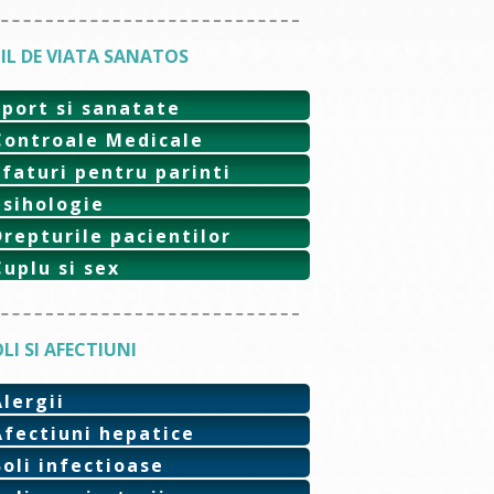
IL DE VIATA SANATOS
Sport si sanatate
Controale Medicale
Sfaturi pentru parinti
Psihologie
Drepturile pacientilor
Cuplu si sex
LI SI AFECTIUNI
Alergii
Afectiuni hepatice
Boli infectioase