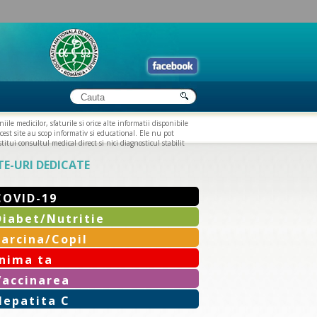
iile medicilor, sfaturile si orice alte informatii disponibile
cest site au scop informativ si educational. Ele nu pot
titui consultul medical direct si nici diagnosticul stabilit
TE-URI DEDICATE
COVID-19
Diabet/Nutritie
Sarcina/Copil
Inima ta
Vaccinarea
Hepatita C