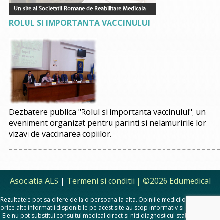
ROLUL SI IMPORTANTA VACCINULUI
Dezbatere publica "Rolul si importanta vaccinului", un
eveniment organizat pentru parinti si nelamuririle lor
vizavi de vaccinarea copiilor.
Asociatia ALS
|
Termeni si conditii
| ©2026 Edumedical
Rezultatele pot sa difere de la o persoana la alta. Opiniile medicilor, sfaturile si
orice alte informatii disponibile pe acest site au scop informativ si educational.
Ele nu pot substitui consultul medical direct si nici diagnosticul stabilit in urma