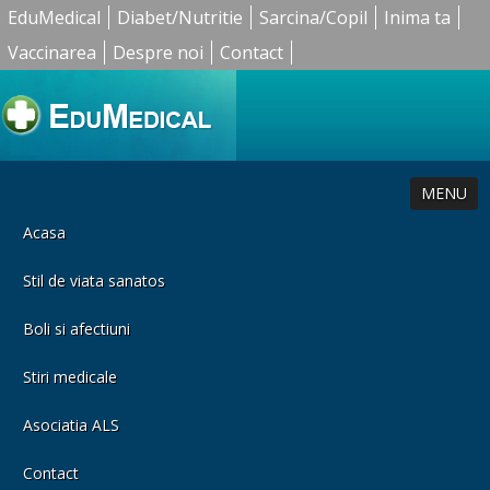
EduMedical
Diabet/Nutritie
Sarcina/Copil
Inima ta
Vaccinarea
Despre noi
Contact
MENU
Acasa
Stil de viata sanatos
Boli si afectiuni
Stiri medicale
Asociatia ALS
Contact