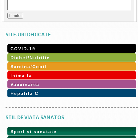
SITE-URI DEDICATE
COVID-19
Diabet/Nutritie
Sarcina/Copil
Inima ta
Vaccinarea
Hepatita C
STIL DE VIATA SANATOS
Sport si sanatate