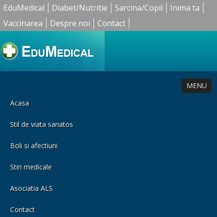
EduMedical
Diabet/Nutritie
Sarcina/Copil
Inima ta
Vaccinarea
Despre noi
Contact
MENU
Acasa
Stil de viata sanatos
Boli si afectiuni
Stiri medicale
Asociatia ALS
Contact