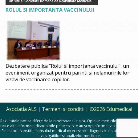
ROLUL SI IMPORTANTA VACCINULUI
Dezbatere publica "Rolul si importanta vaccinului", un
eveniment organizat pentru parinti si nelamuririle lor
vizavi de vaccinarea copiilor.
Asociatia ALS
|
Termeni si conditii
| ©2026 Edumedical
Rezultatele pot sa difere de la o persoana la alta. Opiniile medicilor, sfaturile si
orice alte informatii disponibile pe acest site au scop informativ si educational.
Ele nu pot substitui consultul medical direct si nici diagnosticul stabilit in urma
investigatiilor si analizelor medicale.