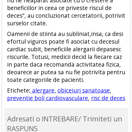
nu fie neaparat asociate cu o crestere a
beneficiilor in ceea ce priveste riscul de
deces”, au concluzionat cercetatorii, potrivit
surselor citate.
Oamenii de stiinta au subliniat,insa, ca desi
efortul viguros poate fi asociat cu decesul
cardiac subit, beneficiile alergarii depasesc
riscurile. Totusi, medicii decid la fiecare caz
in parte daca recomanda activitatea fizica,
deoarece ar putea sa nu fie potrivita pentru
toate categoriile de pacienti.
Etichete:
alergare
,
obiceiuri sanatoase
,
preventie boli cardiovasculare
,
risc de deces
Adresati o INTREBARE/ Trimiteti un
RASPUNS