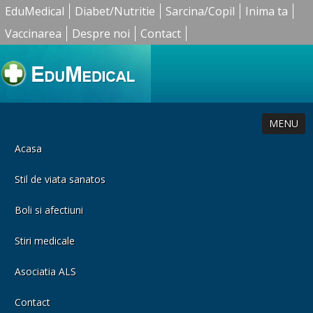
EduMedical
Diabet/Nutritie
Sarcina/Copil
Inima ta
Vaccinarea
Despre noi
Contact
MENU
Acasa
Stil de viata sanatos
Boli si afectiuni
Stiri medicale
Asociatia ALS
Contact