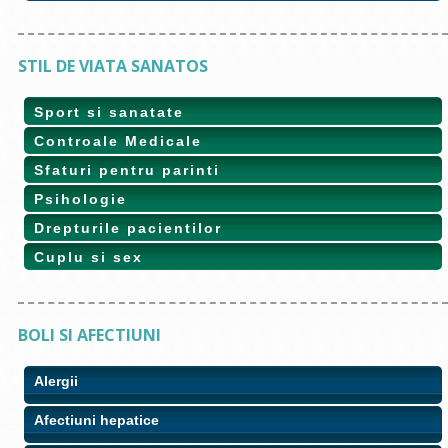
STIL DE VIATA SANATOS
Sport si sanatate
Controale Medicale
Sfaturi pentru parinti
Psihologie
Drepturile pacientilor
Cuplu si sex
BOLI SI AFECTIUNI
Alergii
Afectiuni hepatice