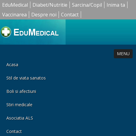
EduMedical
Diabet/Nutritie
Sarcina/Copil
Inima ta
Vaccinarea
Despre noi
Contact
MENU
Acasa
Stil de viata sanatos
Boli si afectiuni
Stiri medicale
Asociatia ALS
Contact