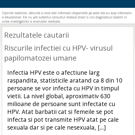
Opiniile medicilor, sfaturile si orice alte informatii disponibile pe acest site au scop informativ
si educational. Ele nu pot substitui consultul medical direct si nici diagnosticul stabilit in
urma investigatiilor si analizelor medicale.
Rezultatele cautarii
Riscurile infectiei cu HPV- virusul
papilomatozei umane
Infectia HPV este o afectiune larg
raspandita, statisticile aratand ca 8 din 10
persoane se vor infecta cu HPV in timpul
vietii. La nivel global, aproximativ 630
milioane de persoane sunt infectate cu
HPV. Atat barbatii cat si femeile se pot
infecta si pot transmite HPV atat pe cale
sexuala dar si pe cale nesexuala, […]