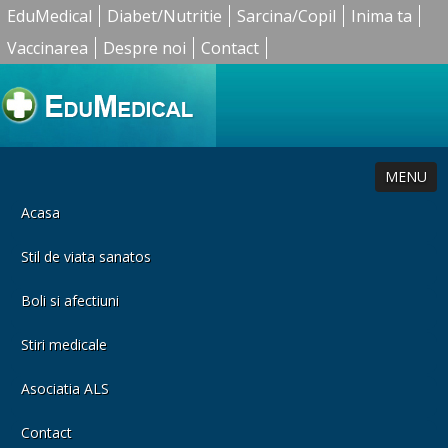
EduMedical
Diabet/Nutritie
Sarcina/Copil
Inima ta
Vaccinarea
Despre noi
Contact
MENU
Acasa
Stil de viata sanatos
Boli si afectiuni
Stiri medicale
Asociatia ALS
Contact