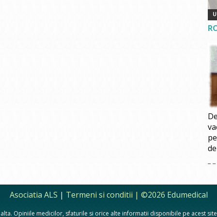
R
De
va
pe
de
Asociatia ALS
|
Termeni si conditii
| ©2026 Edumedical
lta. Opiniile medicilor, sfaturile si orice alte informatii disponibile pe acest si