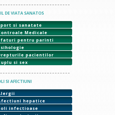
IL DE VIATA SANATOS
Sport si sanatate
Controale Medicale
Sfaturi pentru parinti
Psihologie
Drepturile pacientilor
Cuplu si sex
LI SI AFECTIUNI
Alergii
Afectiuni hepatice
Boli infectioase