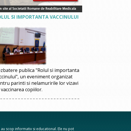
OLUL SI IMPORTANTA VACCINULUI
zbatere publica "Rolul si importanta
ccinului", un eveniment organizat
ntru parinti si nelamuririle lor vizavi
 vaccinarea copiilor.
te au scop informativ si educational. Ele nu pot