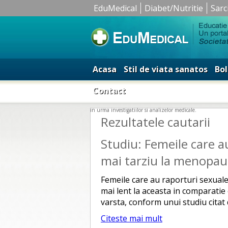
EduMedical
Diabet/Nutritie
Sarc
Acasa
Stil de viata sanatos
Bol
Contact
in urma investigatiilor si analizelor medicale.
Rezultatele cautarii
Studiu: Femeile care au
mai tarziu la menopau
Femeile care au raporturi sexual
mai lent la aceasta in comparatie c
varsta, conform unui studiu citat 
Citeste mai mult