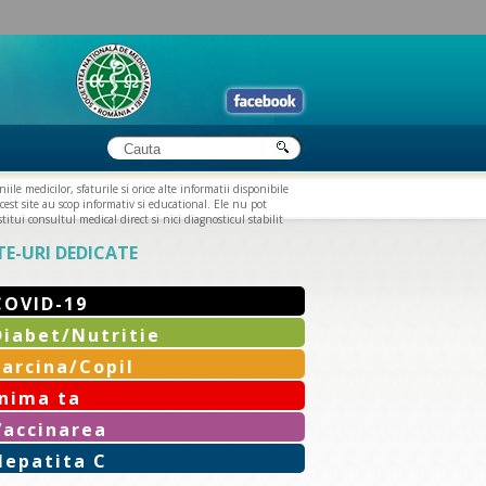
iile medicilor, sfaturile si orice alte informatii disponibile
cest site au scop informativ si educational. Ele nu pot
titui consultul medical direct si nici diagnosticul stabilit
TE-URI DEDICATE
COVID-19
Diabet/Nutritie
Sarcina/Copil
Inima ta
Vaccinarea
Hepatita C