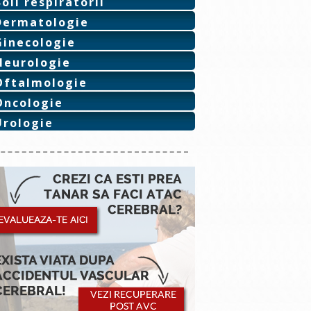
Boli respiratorii
Dermatologie
Ginecologie
Neurologie
Oftalmologie
Oncologie
Urologie