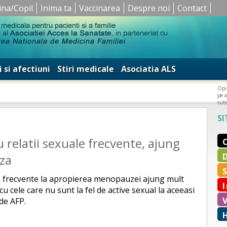
ina/Copil
Inima ta
Vaccinarea
Despre noi
Contact
i si afectiuni
Stiri medicale
Asociatia ALS
Opin
pe a
subs
SI
 relatii sexuale frecvente, ajung
za
e frecvente la apropierea menopauzei ajung mult
u cele care nu sunt la fel de active sexual la aceeasi
de AFP.