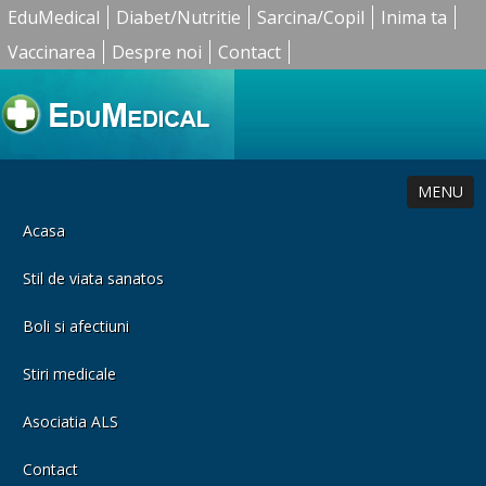
EduMedical
Diabet/Nutritie
Sarcina/Copil
Inima ta
Vaccinarea
Despre noi
Contact
MENU
Acasa
Stil de viata sanatos
Boli si afectiuni
Stiri medicale
Asociatia ALS
Contact