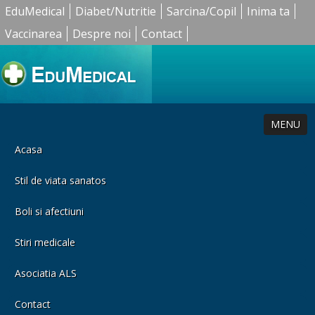
EduMedical
Diabet/Nutritie
Sarcina/Copil
Inima ta
Vaccinarea
Despre noi
Contact
MENU
Acasa
Stil de viata sanatos
Boli si afectiuni
Stiri medicale
Asociatia ALS
Contact