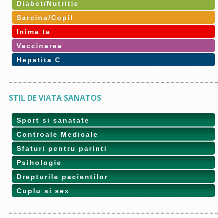
Diabet/Nutritie
Sarcina/Copil
Inima ta
Vaccinarea
Hepatita C
STIL DE VIATA SANATOS
Sport si sanatate
Controale Medicale
Sfaturi pentru parinti
Psihologie
Drepturile pacientilor
Cuplu si sex