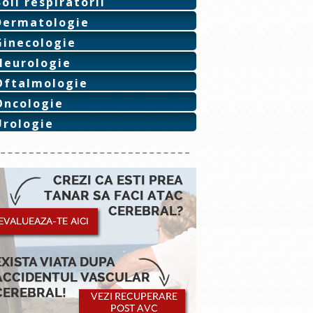
Boli respiratorii
Dermatologie
Ginecologie
Neurologie
Oftalmologie
Oncologie
Urologie