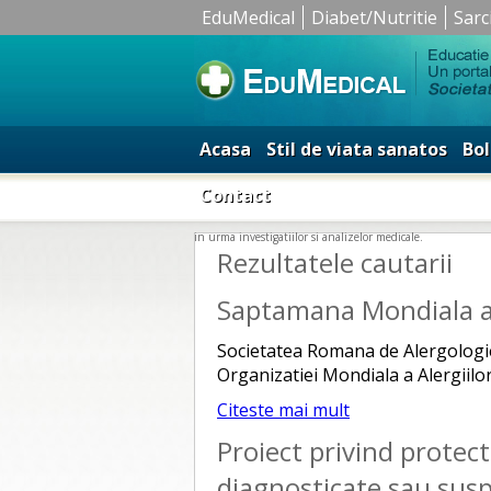
EduMedical
Diabet/Nutritie
Sarc
Acasa
Stil de viata sanatos
Bol
Contact
in urma investigatiilor si analizelor medicale.
Rezultatele cautarii
Saptamana Mondiala a 
Societatea Romana de Alergologie 
Organizatiei Mondiala a Alergiilo
Citeste mai mult
Proiect privind protec
diagnosticate sau susp