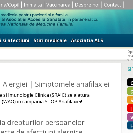
ina/Copil
Inima ta
Vaccinarea
Despre noi
Contact
i si afectiuni
Stiri medicale
Asociatia ALS
Opin
pe a
subs
SI
Alergiei | Simptomele anafilaxiei
si Imunologie Clinica (SRAIC) se alatura
r (WAO) in campania STOP Anafilaxiei!
tia drepturilor persoanelor
ecte de afectiuni alergice