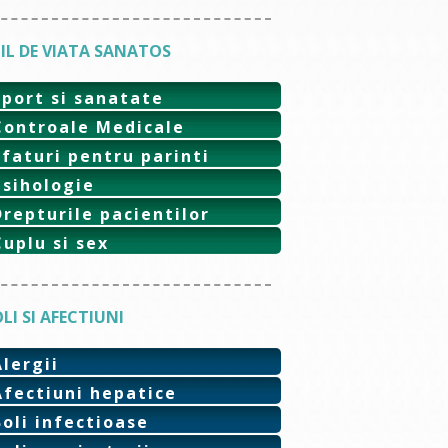
IL DE VIATA SANATOS
Sport si sanatate
Controale Medicale
Sfaturi pentru parinti
Psihologie
Drepturile pacientilor
Cuplu si sex
LI SI AFECTIUNI
Alergii
Afectiuni hepatice
Boli infectioase