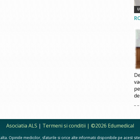
R
De
va
pe
de
Asociatia ALS
|
Termeni si conditii
| ©2026 Edumedical
lta. Opiniile medicilor, sfaturile si orice alte informatii disponibile pe acest si