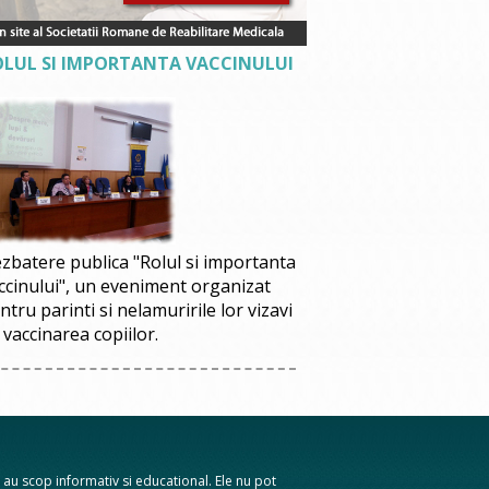
OLUL SI IMPORTANTA VACCINULUI
zbatere publica "Rolul si importanta
ccinului", un eveniment organizat
ntru parinti si nelamuririle lor vizavi
 vaccinarea copiilor.
te au scop informativ si educational. Ele nu pot