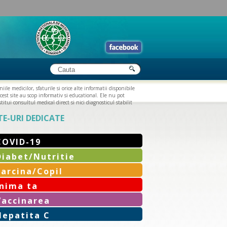
iile medicilor, sfaturile si orice alte informatii disponibile
cest site au scop informativ si educational. Ele nu pot
titui consultul medical direct si nici diagnosticul stabilit
TE-URI DEDICATE
COVID-19
Diabet/Nutritie
Sarcina/Copil
Inima ta
Vaccinarea
Hepatita C