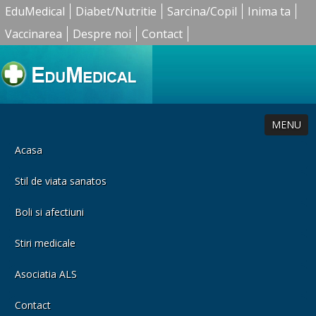
EduMedical
Diabet/Nutritie
Sarcina/Copil
Inima ta
Vaccinarea
Despre noi
Contact
MENU
Acasa
Stil de viata sanatos
Boli si afectiuni
Stiri medicale
Asociatia ALS
Contact